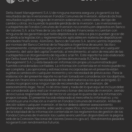
Delta Asset Management S.A.U de ninguna manera asegura y/o garantiza los
resultados de las inversiones en Fondos Comunes de Inversión, estando dichos
resultados sujetos a riesgos de inversión soberanos, comerciales, de tipo de
cambio y otros, incluyendo la posible pérdida de la inversión. Las inversiones en
cuotapartes de Fondos Comunes de Inversión no constituyen depósitos en Banco
de Valores S.A. a los fines de la Ley de Entidades Financieras ni cuentan con
ninguna de las garantías que tales depósitos a la vista o a plazo puedan gozar de
acuerdo a la legislación y reglamentación aplicables en materia de depósitos en
entidades financieras. Asimismo, Banco de Valores S.A. se encuentra impedida
por normas del Banco Central de la República Argentina de asumir, tácita o
expresamente, compromiso alguno en cuanto al mantenimiento, en cualquier
momento, del valor del capital invertido, al rendimiento, al valor de rescate de las
cuotapartes o al otorgamiento de liquidez a tal fin. Este reporte ha sido elaborado
por Delta Asset Management S.A.U (antes denominada RJ Delta Asset
Management S.A.) y está basado en información propia y/o suministrada por
fuentes consideradas confiables. La información contenida en el mismo puede no
ser completa. Las opiniones y estimaciones incorporadas en el presente están
sujetas a cambios en cualquier momento y sin necesidad de previo aviso. Para la
elaboración del presente reporte no se han tomado en consideración los objetivos,
situación financiera o necesidades de los destinatarios a los que va dirigido. El
mismo no proporciona ningún tipo de recomendación de inversión, de
asesoramiento legal, fiscal, ni de otra clase y nada de lo que aquí se incluye debe
ser considerado para realizar inversiones o tomar decisiones de inversión, siendo
de exclusiva responsabilidad del lector el uso que le quiera dar a la información
proporcionada. El presente ha sido elaborado al mero efecto informativo, y no
constituye una invitación a invertir en Fondos Comunes de Inversión. Antes de
decidir sobre cualquier inversión, el lector deberá obtener asesoramiento
profesional, independiente, adecuado y específico, incluyendo la consideración
de la totalidad de la información contenida en los reglamentos de gestión de los
Fondos Comunes de Inversión los cuales se encuentran disponibles en la página
web de la Comisión Nacional de Valores (www.cnv.gov.ar). Rendimientos pasados
no garantizan rendimientos futuros.