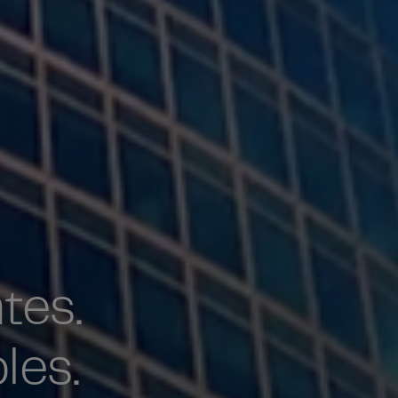
tes.
les.