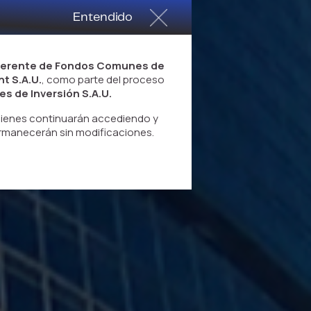
Entendido
 Gerente de Fondos Comunes de
t S.A.U.
, como parte del proceso
s de Inversión S.A.U.
uienes continuarán accediendo y
ermanecerán sin modificaciones.