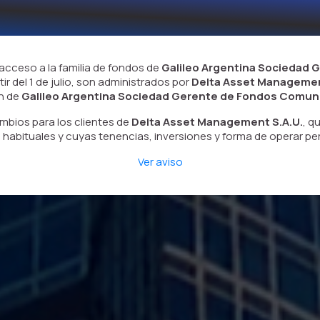
 acceso a la familia de fondos de
Galileo Argentina Sociedad
rtir del 1 de julio, son administrados por
Delta Asset Managemen
ón de
Galileo Argentina Sociedad Gerente de Fondos Comune
mbios para los clientes de
Delta Asset Management S.A.U.
, q
habituales y cuyas tenencias, inversiones y forma de operar p
Ver aviso