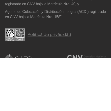
registrado en CNV bajo la Matrícula Nro. 40, y
Agente de Colocación y Distribución Integral (ACDI) registrado
en CNV bajo la Matrícula Nro. 158”
Politica de privacidad
Delta Asset Management S.A.U de ninguna manera asegura y/o garantiza los
resultados de las inversiones en Fondos Comunes de Inversión, estando dichos
resultados sujetos a riesgos de inversión soberanos, comerciales, de tipo de
cambio y otros, incluyendo la posible pérdida de la inversión. Las inversiones en
cuotapartes de Fondos Comunes de Inversión no constituyen depósitos en Banco
de Valores S.A. a los fines de la Ley de Entidades Financieras ni cuentan con
ninguna de las garantías que tales depósitos a la vista o a plazo puedan gozar de
acuerdo a la legislación y reglamentación aplicables en materia de depósitos en
entidades financieras. Asimismo, Banco de Valores S.A. se encuentra impedida
por normas del Banco Central de la República Argentina de asumir, tácita o
expresamente, compromiso alguno en cuanto al mantenimiento, en cualquier
momento, del valor del capital invertido, al rendimiento, al valor de rescate de las
cuotapartes o al otorgamiento de liquidez a tal fin. Este reporte ha sido elaborado
por Delta Asset Management S.A.U (antes denominada RJ Delta Asset