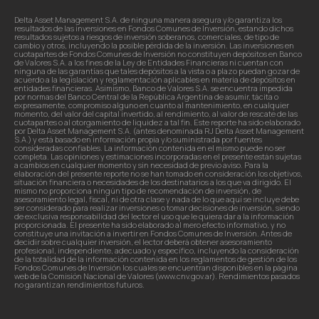
Delta Asset Management S.A. de ninguna manera asegura y/o garantiza los
resultados de las inversiones en Fondos Comunes de Inversión, estando dichos
resultados sujetos a riesgos de inversión soberanos, comerciales, de tipo de
cambio y otros, incluyendo la posible pérdida de la inversión. Las inversiones en
cuotapartes de Fondos Comunes de Inversión no constituyen depósitos en Banco
de Valores S.A. a los fines de la Ley de Entidades Financieras ni cuentan con
ninguna de las garantías que tales depósitos a la vista o a plazo puedan gozar de
acuerdo a la legislación y reglamentación aplicables en materia de depósitos en
entidades financieras. Asimismo, Banco de Valores S.A. se encuentra impedida
por normas del Banco Central de la República Argentina de asumir, tácita o
expresamente, compromiso alguno en cuanto al mantenimiento, en cualquier
momento, del valor del capital invertido, al rendimiento, al valor de rescate de las
cuotapartes o al otorgamiento de liquidez a tal fin. Este reporte ha sido elaborado
por Delta Asset Management S.A. (antes denominada RJ Delta Asset Management
S.A.) y está basado en información propia y/o suministrada por fuentes
consideradas confiables. La información contenida en el mismo puede no ser
completa. Las opiniones y estimaciones incorporadas en el presente están sujetas
a cambios en cualquier momento y sin necesidad de previo aviso. Para la
elaboración del presente reporte no se han tomado en consideración los objetivos,
situación financiera o necesidades de los destinatarios a los que va dirigido. El
mismo no proporciona ningún tipo de recomendación de inversión, de
asesoramiento legal, fiscal, ni de otra clase y nada de lo que aquí se incluye debe
ser considerado para realizar inversiones o tomar decisiones de inversión, siendo
de exclusiva responsabilidad del lector el uso que le quiera dar a la información
proporcionada. El presente ha sido elaborado al mero efecto informativo, y no
constituye una invitación a invertir en Fondos Comunes de Inversión. Antes de
decidir sobre cualquier inversión, el lector deberá obtener asesoramiento
profesional, independiente, adecuado y específico, incluyendo la consideración
de la totalidad de la información contenida en los reglamentos de gestión de los
Fondos Comunes de Inversión los cuales se encuentran disponibles en la página
web de la Comisión Nacional de Valores (www.cnv.gov.ar). Rendimientos pasados
no garantizan rendimientos futuros.