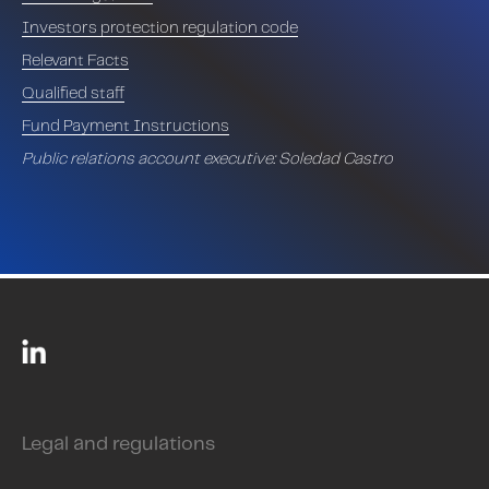
Investors protection regulation code
Delta Gestión X
Relevant Facts
Qualified staff
Fund Payment Instructions
Public relations account executive: Soledad Castro
Legal and regulations