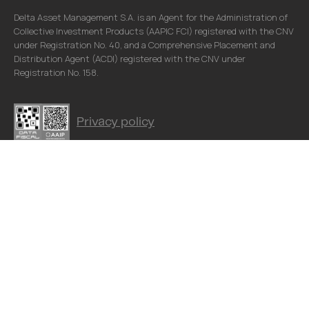
Delta Asset Management S.A. is an Agent for the Administration of
Collective Investment Products (AAPIC FCI) registered with the CNV
under Registration No. 40, and a Comprehensive Placement and
Distribution Agent (ACDI) registered with the CNV under
Registration No. 158.
Privacy policy
Delta Asset Management S.A. de ninguna manera asegura y/o garantiza los
resultados de las inversiones en Fondos Comunes de Inversión, estando dichos
resultados sujetos a riesgos de inversión soberanos, comerciales, de tipo de
cambio y otros, incluyendo la posible pérdida de la inversión. Las inversiones en
cuotapartes de Fondos Comunes de Inversión no constituyen depósitos en Banco
de Valores S.A. a los fines de la Ley de Entidades Financieras ni cuentan con
ninguna de las garantías que tales depósitos a la vista o a plazo puedan gozar de
acuerdo a la legislación y reglamentación aplicables en materia de depósitos en
entidades financieras. Asimismo, Banco de Valores S.A. se encuentra impedida
por normas del Banco Central de la República Argentina de asumir, tácita o
expresamente, compromiso alguno en cuanto al mantenimiento, en cualquier