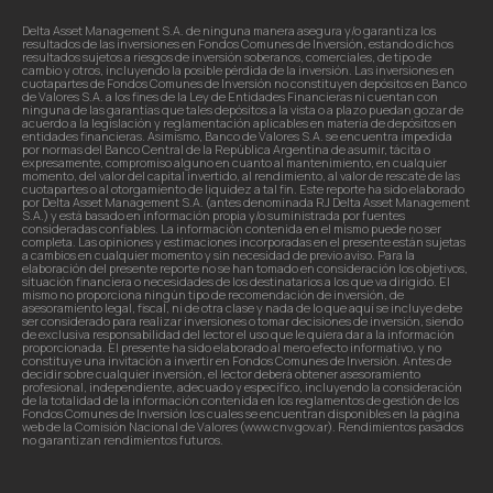
Delta Asset Management S.A. de ninguna manera asegura y/o garantiza los
resultados de las inversiones en Fondos Comunes de Inversión, estando dichos
resultados sujetos a riesgos de inversión soberanos, comerciales, de tipo de
cambio y otros, incluyendo la posible pérdida de la inversión. Las inversiones en
cuotapartes de Fondos Comunes de Inversión no constituyen depósitos en Banco
de Valores S.A. a los fines de la Ley de Entidades Financieras ni cuentan con
ninguna de las garantías que tales depósitos a la vista o a plazo puedan gozar de
acuerdo a la legislación y reglamentación aplicables en materia de depósitos en
entidades financieras. Asimismo, Banco de Valores S.A. se encuentra impedida
por normas del Banco Central de la República Argentina de asumir, tácita o
expresamente, compromiso alguno en cuanto al mantenimiento, en cualquier
momento, del valor del capital invertido, al rendimiento, al valor de rescate de las
cuotapartes o al otorgamiento de liquidez a tal fin. Este reporte ha sido elaborado
por Delta Asset Management S.A. (antes denominada RJ Delta Asset Management
S.A.) y está basado en información propia y/o suministrada por fuentes
consideradas confiables. La información contenida en el mismo puede no ser
completa. Las opiniones y estimaciones incorporadas en el presente están sujetas
a cambios en cualquier momento y sin necesidad de previo aviso. Para la
elaboración del presente reporte no se han tomado en consideración los objetivos,
situación financiera o necesidades de los destinatarios a los que va dirigido. El
mismo no proporciona ningún tipo de recomendación de inversión, de
asesoramiento legal, fiscal, ni de otra clase y nada de lo que aquí se incluye debe
ser considerado para realizar inversiones o tomar decisiones de inversión, siendo
de exclusiva responsabilidad del lector el uso que le quiera dar a la información
proporcionada. El presente ha sido elaborado al mero efecto informativo, y no
constituye una invitación a invertir en Fondos Comunes de Inversión. Antes de
decidir sobre cualquier inversión, el lector deberá obtener asesoramiento
profesional, independiente, adecuado y específico, incluyendo la consideración
de la totalidad de la información contenida en los reglamentos de gestión de los
Fondos Comunes de Inversión los cuales se encuentran disponibles en la página
web de la Comisión Nacional de Valores (www.cnv.gov.ar). Rendimientos pasados
no garantizan rendimientos futuros.