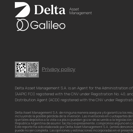
nkedin
Privacy policy
Delta Asset Management S.A. is an Agent for the Administration o
(AAPIC FCI) registered with the CNV under Registration No. 40, a
Distribution Agent (ACDI) registered with the CNV under Registrati
Delta Asset Management S.A. de ninguna manera asegura y/o garantiza los result
incluyendo la posible pérdida de la inversión. Las inversiones en cuotapartes d
que tales depósitos a la vista o a plazo puedan gozar de acuerdo a la legislaci
República Argentina de asumir, tácita o expresamente, compromiso alguno en cuant
Este reporte ha sido elaborado por Delta Asset Management S.A. (antes denomin
puede no ser completa. Las opiniones y estimaciones incorporadas en el presente