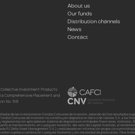
About us
Our funds
Distribution channels
News
Contact
f Collective Investment Products
nd a Comprehensive Placement and
on No. 158.
ados de las inversiones en Fondos Comunes de Inversión, estando dichos resultados sujetos
e Fondos Comunes de Inversión no constituyen depósitos en Banco de Valores S.A. a los fin
ón y reglamentación aplicables en materia de depósitos en entidades financieras. Asimismo,
o al mantenimiento, en cualquier momento, del valor del capital invertido, al rendimiento, 
ada RJ Delta Asset Management S.A.) y está basado en información propia y/o suministrad
 están sujetas a cambios en cualquier momento y sin necesidad de previo aviso. Para la ela