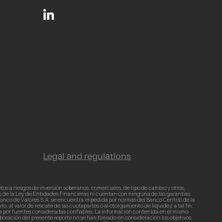
Legal and regulations
 a riesgos de inversión soberanos, comerciales, de tipo de cambio y otros,
es de la Ley de Entidades Financieras ni cuentan con ninguna de las garantías
 Banco de Valores S.A. se encuentra impedida por normas del Banco Central de la
al valor de rescate de las cuotapartes o al otorgamiento de liquidez a tal fin.
a por fuentes consideradas confiables. La información contenida en el mismo
boración del presente reporte no se han tomado en consideración los objetivos,